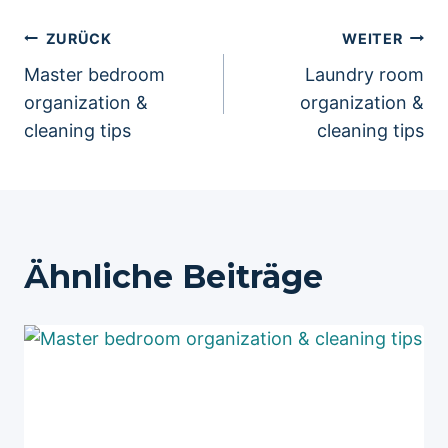
Beitragsnavigation
ZURÜCK
WEITER
Master bedroom
Laundry room
organization &
organization &
cleaning tips
cleaning tips
Ähnliche Beiträge